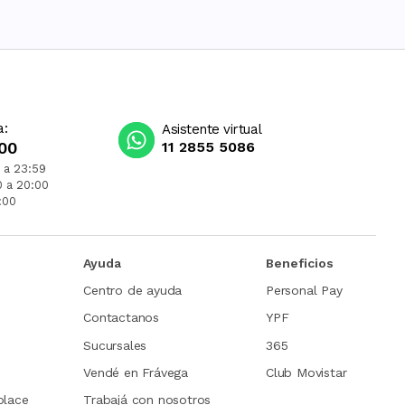
a:
Asistente virtual
00
11 2855 5086
 a 23:59
0 a 20:00
:00
Ayuda
Beneficios
Centro de ayuda
Personal Pay
Contactanos
YPF
Sucursales
365
Vendé en Frávega
Club Movistar
place
Trabajá con nosotros