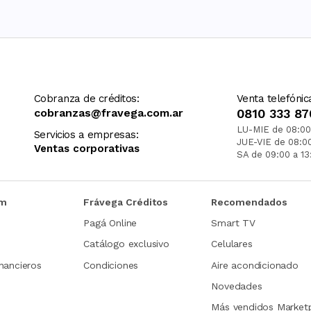
Cobranza de créditos:
Venta telefónic
cobranzas@fravega.com.ar
0810 333 87
LU-MIE de 08:00
Servicios a empresas:
JUE-VIE de 08:0
Ventas corporativas
SA de 09:00 a 13
om
Frávega Créditos
Recomendados
Pagá Online
Smart TV
Catálogo exclusivo
Celulares
nancieros
Condiciones
Aire acondicionado
Novedades
Más vendidos Market