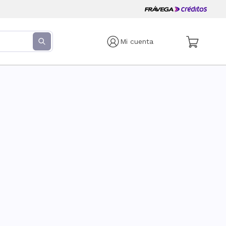
Mi cuenta
s