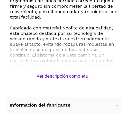
ergonomico de lados cerrados ofrece un ajuste
firme y seguro sin comprometer la libertad de
movimiento, permitiendo nadar y maniobrar con
total facilidad.
Fabricado con material Neolite de alta calidad,
este chaleco destaca por su tecnologia de
secado rapido y su textura extremadamente
suave al tacto, evitando rozaduras molestas en
la piel incluso despues de horas de uso
continuo. El sistema de ajuste combina un
cierre de cremallera frontal resistente con dos
correas ocultas de alta resistencia y hebillas de
liberacion rapida, asegurando que el chaleco
Ver descripción completa
permanezca en su posicion correcta ante
cualquier impacto en el agua.
Este modelo esta diseñado especificamente
para adultos con un rango de peso
recomendado de entre 90 y 300 libras 40 a 136
Información del fabricante
kg aproximadamente. Su estructura ligera de
solo 1.8 libras minimiza la fatiga, convirtiendolo
en el compañero perfecto para jornadas
completas de diversion en lagos, rios o el mar.