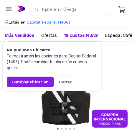
Estás en
Capital Federal
(
1406
)
Más Vendidos
Ofertas
18 cuotas FIJAS
Especial Caf
No pudimos ubicarte
Deportes
Deportes acuáticos
Te mostramos las opciones para
Capital Federal
(
1406
). Podés cambiar tu ubicación cuando
quieras.
cambiar ubicación
cerrar