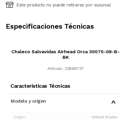
Este producto no puede retirarse por sucursal
Ingresá código postal (sólo números)
CALCULAR
Especificaciones Técnicas
Chaleco Salvavidas Airhead Orca 30075-08-B-
BK
Artículo:
22898737
Características Técnicas
Modelo y origen
Origen
United States