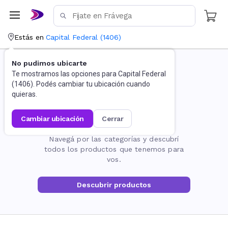
Estás en
Capital Federal
(
1406
)
No pudimos ubicarte
Te mostramos las opciones para
Capital Federal
(
1406
). Podés cambiar tu ubicación cuando
quieras.
cambiar ubicación
cerrar
La página no existe
Navegá por las categorías y descubrí
todos los productos que tenemos para
vos.
Descubrir productos