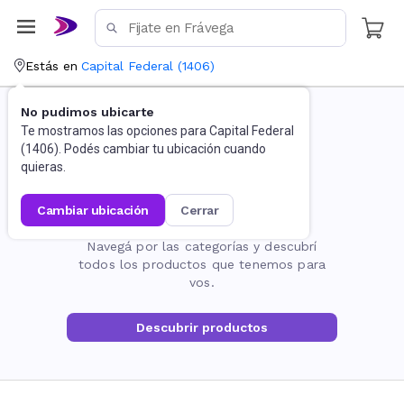
Estás en
Capital Federal
(
1406
)
No pudimos ubicarte
Te mostramos las opciones para
Capital Federal
(
1406
). Podés cambiar tu ubicación cuando
quieras.
cambiar ubicación
cerrar
La página no existe
Navegá por las categorías y descubrí
todos los productos que tenemos para
vos.
Descubrir productos