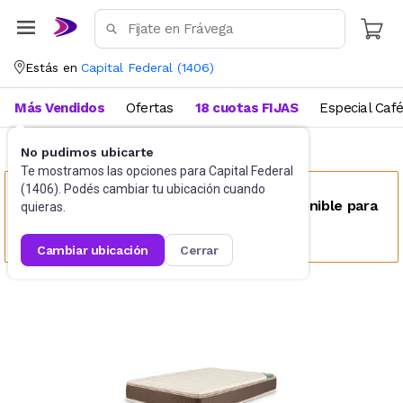
Estás en
Capital Federal
(
1406
)
Más Vendidos
Ofertas
18 cuotas FIJAS
Especial Caf
No pudimos ubicarte
Colchones tradicionales
Queen Size
Te mostramos las opciones para
Capital Federal
(
1406
). Podés cambiar tu ubicación cuando
Este producto no se encuentra disponible para
quieras.
tu ubicación
cambiar ubicación
cerrar