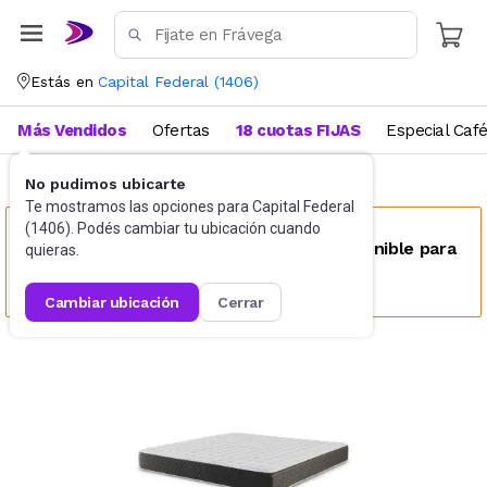
Estás en
Capital Federal
(
1406
)
Más Vendidos
Ofertas
18 cuotas FIJAS
Especial Caf
No pudimos ubicarte
Colchones tradicionales
2 1/2 plaza
Te mostramos las opciones para
Capital Federal
(
1406
). Podés cambiar tu ubicación cuando
Este producto no se encuentra disponible para
quieras.
tu ubicación
cambiar ubicación
cerrar