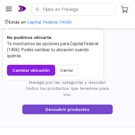
Estás en
Capital Federal
(
1406
)
No pudimos ubicarte
Te mostramos las opciones para
Capital Federal
(
1406
). Podés cambiar tu ubicación cuando
quieras.
cambiar ubicación
cerrar
La página no existe
Navegá por las categorías y descubrí
todos los productos que tenemos para
vos.
Descubrir productos