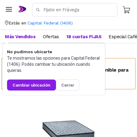
Estás en
Capital Federal
(
1406
)
Más Vendidos
Ofertas
18 cuotas FIJAS
Especial Caf
No pudimos ubicarte
Colchones tradicionales
King Size
Te mostramos las opciones para
Capital Federal
(
1406
). Podés cambiar tu ubicación cuando
Este producto no se encuentra disponible para
quieras.
tu ubicación
cambiar ubicación
cerrar