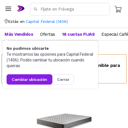
Estás en
Capital Federal
(
1406
)
Más Vendidos
Ofertas
18 cuotas FIJAS
Especial Caf
No pudimos ubicarte
Colchones tradicionales
Queen Size
Te mostramos las opciones para
Capital Federal
(
1406
). Podés cambiar tu ubicación cuando
Este producto no se encuentra disponible para
quieras.
tu ubicación
cambiar ubicación
cerrar