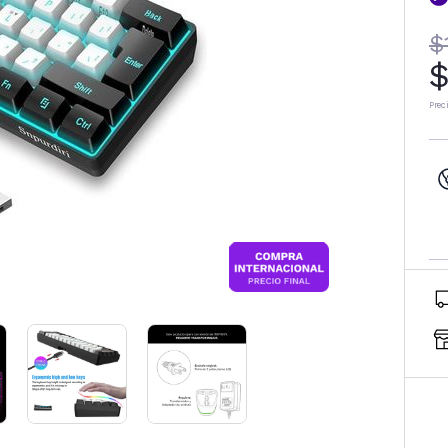
$
$
Prec