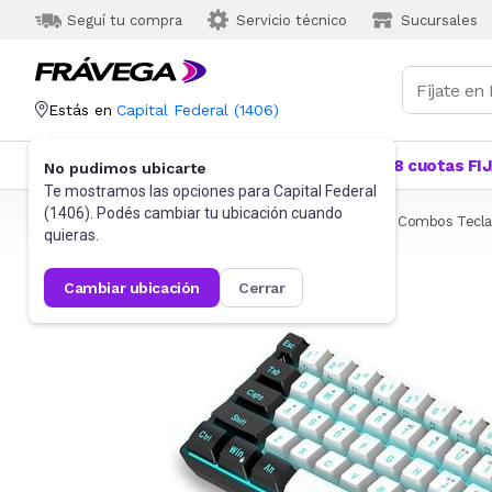
Seguí tu compra
Servicio técnico
Sucursales
Estás en
Capital Federal
(
1406
)
Categorías
Más Vendidos
Ofertas
18 cuotas FI
No pudimos ubicarte
Te mostramos las opciones para
Capital Federal
(
1406
). Podés cambiar tu ubicación cuando
Frávega
Informática
Accesorios de Informática
Combos Tecla
quieras.
cambiar ubicación
cerrar