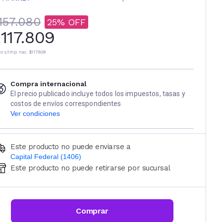
157.080
25
117.809
io s/imp. nac.
$117.809
Compra internacional
El precio publicado incluye todos los impuestos, tasas y
costos de envíos correspondientes
Ver condiciones
Este producto no puede enviarse a
Capital Federal (1406)
Este producto no puede retirarse por sucursal
Ingresá código postal (sólo números)
CALCULAR
Comprar