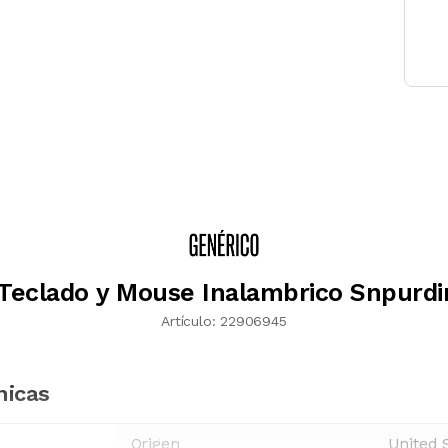
eclado y Mouse Inalambrico Snpurdir
Artículo:
22906945
nicas
Origen
United 