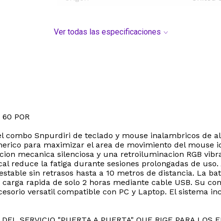
Ver todas las especificaciones
 60 POR
el combo Snpurdiri de teclado y mouse inalambricos de al
merico para maximizar el area de movimiento del mouse i
acion mecanica silenciosa y una retroiluminacion RGB vibr
cal reduce la fatiga durante sesiones prolongadas de uso
stable sin retrasos hasta a 10 metros de distancia. La b
carga rapida de solo 2 horas mediante cable USB. Su const
cesorio versatil compatible con PC y Laptop. El sistema 
DEL SERVICIO "PUERTA A PUERTA" QUE RIGE PARA LOS 