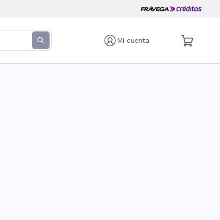
Mi cuenta
s