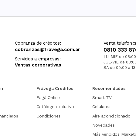
Cobranza de créditos:
Venta telefónic
cobranzas@fravega.com.ar
0810 333 87
LU-MIE de 08:00
Servicios a empresas:
JUE-VIE de 08:0
Ventas corporativas
SA de 09:00 a 13
om
Frávega Créditos
Recomendados
Pagá Online
Smart TV
Catálogo exclusivo
Celulares
nancieros
Condiciones
Aire acondicionado
Novedades
Más vendidos Market