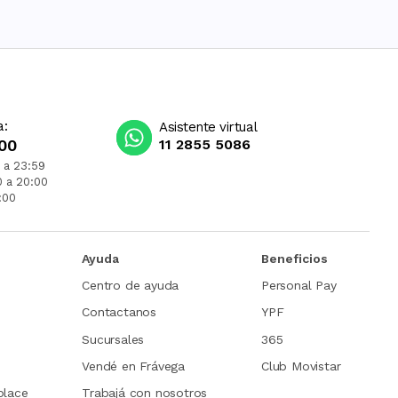
a:
Asistente virtual
00
11 2855 5086
 a 23:59
0 a 20:00
:00
Ayuda
Beneficios
Centro de ayuda
Personal Pay
Contactanos
YPF
Sucursales
365
Vendé en Frávega
Club Movistar
place
Trabajá con nosotros