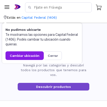
Estás en
Capital Federal
(
1406
)
No pudimos ubicarte
Te mostramos las opciones para
Capital Federal
(
1406
). Podés cambiar tu ubicación cuando
quieras.
cambiar ubicación
cerrar
La página no existe
Navegá por las categorías y descubrí
todos los productos que tenemos para
vos.
Descubrir productos