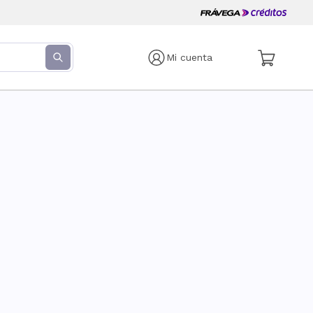
Mi cuenta
s