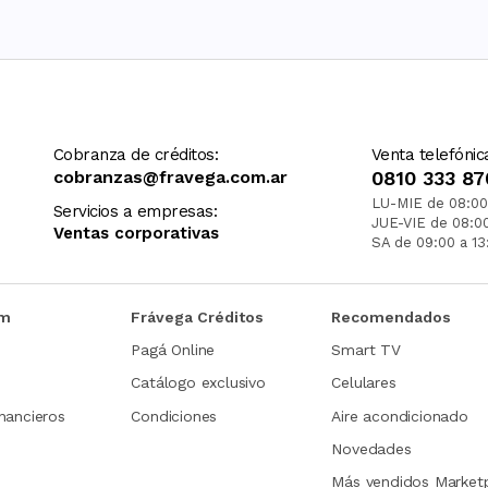
Cobranza de créditos:
Venta telefónic
cobranzas@fravega.com.ar
0810 333 87
LU-MIE de 08:00
Servicios a empresas:
JUE-VIE de 08:0
Ventas corporativas
SA de 09:00 a 13
om
Frávega Créditos
Recomendados
Pagá Online
Smart TV
Catálogo exclusivo
Celulares
nancieros
Condiciones
Aire acondicionado
Novedades
Más vendidos Market