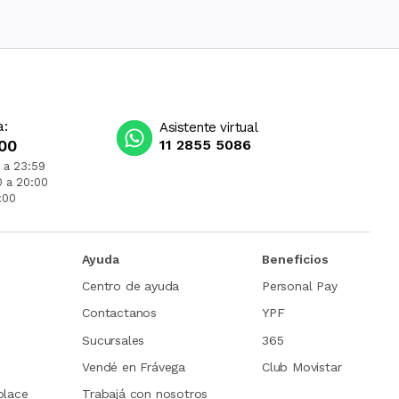
a:
Asistente virtual
00
11 2855 5086
 a 23:59
0 a 20:00
:00
Ayuda
Beneficios
Centro de ayuda
Personal Pay
Contactanos
YPF
Sucursales
365
Vendé en Frávega
Club Movistar
place
Trabajá con nosotros