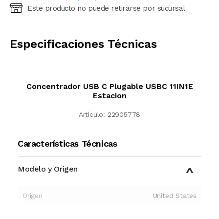
Este producto no puede retirarse por sucursal
Ingresá código postal (sólo números)
CALCULAR
Especificaciones Técnicas
Concentrador USB C Plugable USBC 11IN1E
Estacion
Artículo:
22905778
Características Técnicas
Modelo y Origen
Origen
United States