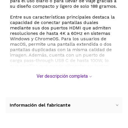
para el uso diario o para llevar de viaje gracias a
su diseño compacto y ligero de solo 188 gramos.
Entre sus características principales destaca la
capacidad de conectar pantallas duales
mediante sus dos puertos HDMI que admiten
resoluciones de hasta 4K a 60Hz en sistemas
Windows y ChromeOS. Para los usuarios de
macOS, permite una pantalla extendida o dos
pantallas duplicadas con la misma calidad de
imagen. Además, cuenta con un puerto de
carga pass-through USB C de hasta 100W, lo
que significa que puede alimentar su laptop
directamente a través del concentrador
Ver descripción completa
utilizando el cargador original de su equipo,
manteniendo su espacio libre de cables
innecesarios.
La versatilidad de puertos es incomparable. Este
concentrador incluye tres puertos USB 3.0 para
Información del fabricante
transferencias rápidas de datos de hasta 5 Gbps,
ranuras para tarjetas SD y MicroSD ideales para
fotógrafos y creadores de contenido, un puerto
Gigabit Ethernet para una conexión a internet