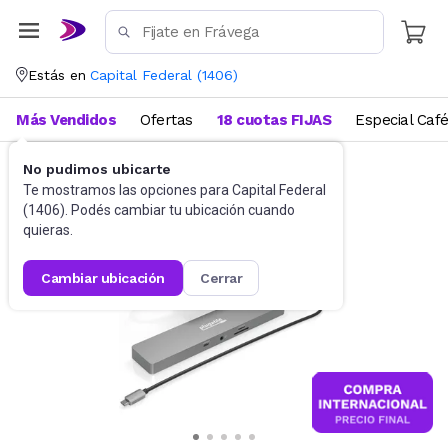
Estás en
Capital Federal
(
1406
)
Más Vendidos
Ofertas
18 cuotas FIJAS
Especial Caf
No pudimos ubicarte
Informática
Te mostramos las opciones para
Capital Federal
(
1406
). Podés cambiar tu ubicación cuando
quieras.
cambiar ubicación
cerrar