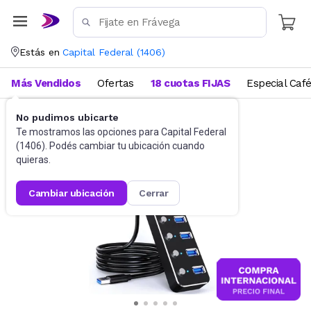
Estás en
Capital Federal
(
1406
)
Más Vendidos
Ofertas
18 cuotas FIJAS
Especial Caf
No pudimos ubicarte
Accesorios de Informática
Conectividad
Te mostramos las opciones para
Capital Federal
(
1406
). Podés cambiar tu ubicación cuando
quieras.
cambiar ubicación
cerrar