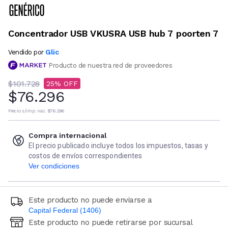
Concentrador USB VKUSRA USB hub 7 poorten 7
Glic
Vendido por
Producto de nuestra red de proveedores
$101.728
25
$76.296
Precio s/imp. nac.
$76.296
Compra internacional
El precio publicado incluye todos los impuestos, tasas y
costos de envíos correspondientes
Ver condiciones
Este producto no puede enviarse a
Capital Federal (1406)
Este producto no puede retirarse por sucursal
Ingresá código postal (sólo números)