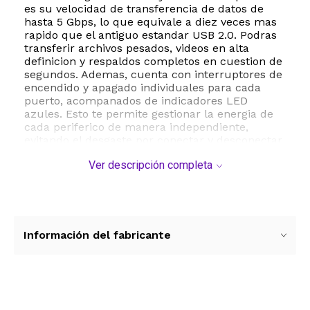
es su velocidad de transferencia de datos de
hasta 5 Gbps, lo que equivale a diez veces mas
rapido que el antiguo estandar USB 2.0. Podras
transferir archivos pesados, videos en alta
definicion y respaldos completos en cuestion de
segundos. Ademas, cuenta con interruptores de
encendido y apagado individuales para cada
puerto, acompanados de indicadores LED
azules. Esto te permite gestionar la energia de
cada periferico de manera independiente,
evitando el desgaste por conectar y desconectar
constantemente tus cables.
Ver descripción completa
Disenado para la comodidad y la durabilidad, el
hub incorpora un cable de 1.2 metros 4 pies que
te permite ubicar el dispositivo comodamente
sobre tu escritorio, incluso si tu computadora se
encuentra debajo de el. Su estructura de
Información del fabricante
aluminio espacial no solo le otorga una estetica
elegante y moderna, sino que tambien garantiza
una excelente disipacion del calor y una larga
vida util. Es un dispositivo plug and play, por lo
que no requiere controladores ni software
Ver más contenido