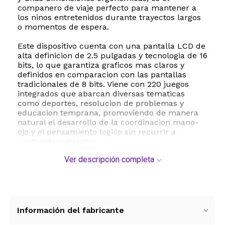
companero de viaje perfecto para mantener a
los ninos entretenidos durante trayectos largos
o momentos de espera.
Este dispositivo cuenta con una pantalla LCD de
alta definicion de 2.5 pulgadas y tecnologia de 16
bits, lo que garantiza graficos mas claros y
definidos en comparacion con las pantallas
tradicionales de 8 bits. Viene con 220 juegos
integrados que abarcan diversas tematicas
como deportes, resolucion de problemas y
educacion temprana, promoviendo de manera
natural el desarrollo de la coordinacion mano-
ojo y el pensamiento logico sin recurrir a
contenidos violentos.
Ver descripción completa
Una de las grandes ventajas de la consola
EASEGMER RS-8M es su bateria de litio
recargable integrada, la cual se carga mediante
conexion USB. Esto elimina la necesidad
constante de comprar y reemplazar pilas
desechables, ofreciendo una solucion mas
Información del fabricante
ecologica y economica para los padres. Ademas,