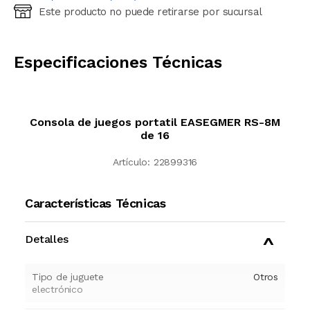
Este producto no puede retirarse por sucursal
Ingresá código postal (sólo números)
CALCULAR
Especificaciones Técnicas
Consola de juegos portatil EASEGMER RS-8M
de 16
Artículo:
22899316
Características Técnicas
Detalles
Tipo de juguete
Otros
electrónico