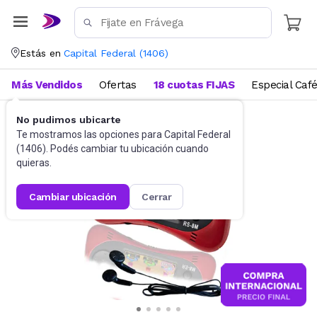
Estás en
Capital Federal
(
1406
)
Más Vendidos
Ofertas
18 cuotas FIJAS
Especial Caf
No pudimos ubicarte
Juguetes y Juegos
Juguetes Electrónicos
Te mostramos las opciones para
Capital Federal
(
1406
). Podés cambiar tu ubicación cuando
quieras.
cambiar ubicación
cerrar