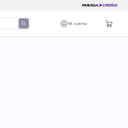
Mi cuenta
s