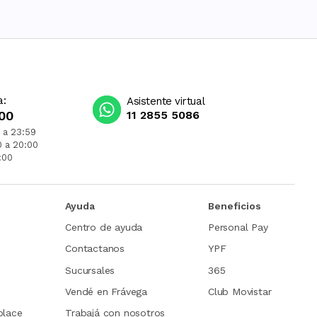
a:
Asistente virtual
00
11 2855 5086
 a 23:59
0 a 20:00
:00
Ayuda
Beneficios
Centro de ayuda
Personal Pay
Contactanos
YPF
Sucursales
365
Vendé en Frávega
Club Movistar
place
Trabajá con nosotros