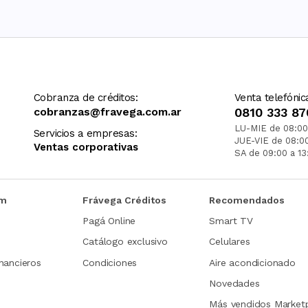
Cobranza de créditos:
Venta telefónic
cobranzas@fravega.com.ar
0810 333 87
LU-MIE de 08:00
Servicios a empresas:
JUE-VIE de 08:0
Ventas corporativas
SA de 09:00 a 13
om
Frávega Créditos
Recomendados
Pagá Online
Smart TV
Catálogo exclusivo
Celulares
nancieros
Condiciones
Aire acondicionado
Novedades
Más vendidos Market