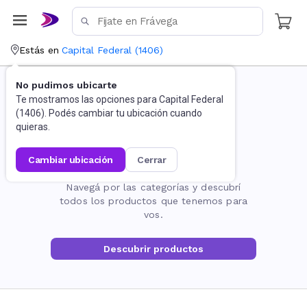
Estás en
Capital Federal
(
1406
)
No pudimos ubicarte
Te mostramos las opciones para
Capital Federal
(
1406
). Podés cambiar tu ubicación cuando
quieras.
cambiar ubicación
cerrar
La página no existe
Navegá por las categorías y descubrí
todos los productos que tenemos para
vos.
Descubrir productos