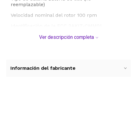
reemplazable)
Velocidad nominal del rotor 100 rpm
Identificación de la FCC 2AKIT-CMM01
¿Qué hay en la caja? Curtain Driver E1, versión
Ver descripción completa
con varilla × 1,Cable USB-C a USB-A × 1,Tira de
goma (3 m) × 1,Clips × 8,Accesorio para varilla ×
1
Información del fabricante
Ver más contenido