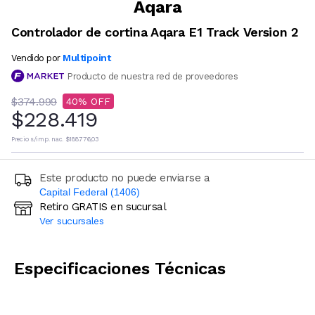
Aqara
Controlador de cortina Aqara E1 Track Version 2
Multipoint
Vendido por
Producto de nuestra red de proveedores
$374.999
40
$228.419
Precio s/imp. nac.
$188.776,03
Este producto no puede enviarse a
Capital Federal (1406)
Retiro GRATIS en sucursal
Ingresá código postal (sólo números)
Ver sucursales
CALCULAR
Especificaciones Técnicas