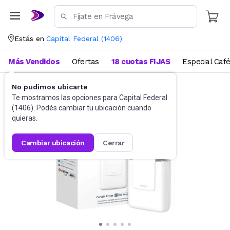
Estás en
Capital Federal
(
1406
)
Más Vendidos
Ofertas
18 cuotas FIJAS
Especial Caf
No pudimos ubicarte
Domótica
Hogar Inteligente
Te mostramos las opciones para
Capital Federal
(
1406
). Podés cambiar tu ubicación cuando
quieras.
cambiar ubicación
cerrar