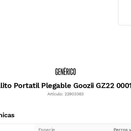
lito Portatil Plegable Goozii GZ22 000
Artículo:
22903363
nicas
Especie
Perros 