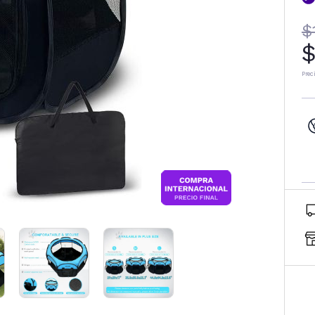
$
$
Prec