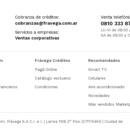
Cobranza de créditos:
Venta telefóni
cobranzas@fravega.com.ar
0810 333 8
LU-VI de 08:00 
Servicios a empresas:
SA de 09:00 a 1
Ventas corporativas
om
Frávega Créditos
Recomendados
Pagá Online
Smart TV
Catálogo exclusivo
Celulares
nancieros
Condiciones
Aire acondicionado
Novedades
Más vendidos Market
com.
Frávega S.A.C.I. e I. | Larrea 1106 2° Piso (C1117ABH) | Ciudad de