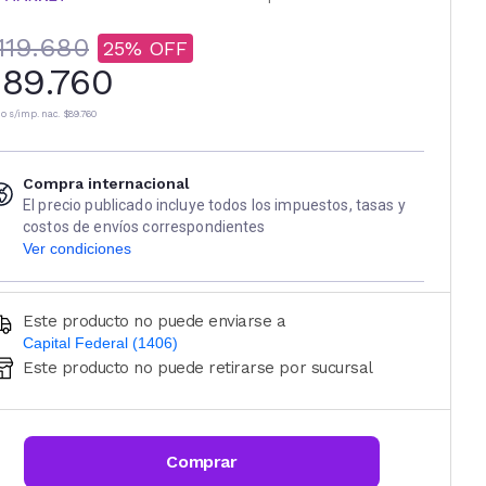
119.680
25
89.760
io s/imp. nac.
$89.760
Compra internacional
El precio publicado incluye todos los impuestos, tasas y
costos de envíos correspondientes
Ver condiciones
Este producto no puede enviarse a
Capital Federal (1406)
Este producto no puede retirarse por sucursal
Ingresá código postal (sólo números)
CALCULAR
Comprar