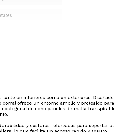
States
as tanto en interiores como en exteriores. Diseñado
 corral ofrece un entorno amplio y protegido para
ra octogonal de ocho paneles de malla transpirable
nto.
durabilidad y costuras reforzadas para soportar el
lera, lo que facilita un acceso rapido y seguro