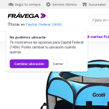
Seguí tu compra
Servicio técnico
Sucursales
Estás en
Capital Federal
(
1406
)
Categorías
Más Vendidos
Ofertas
18 cuotas FI
No pudimos ubicarte
Te mostramos las opciones para
Capital Federal
(
1406
). Podés cambiar tu ubicación cuando
Frávega
Mascotas
Camas y cuchas
quieras.
cambiar ubicación
cerrar