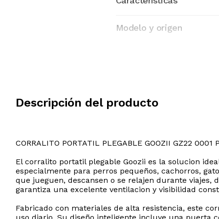
Características
Modelo y origen
Descripción del producto
CORRALITO PORTATIL PLEGABLE GOOZII GZ22 0001 
El corralito portatil plegable Goozii es la solucion 
especialmente para perros pequeños, cachorros, gatos
que jueguen, descansen o se relajen durante viajes, 
garantiza una excelente ventilacion y visibilidad co
Fabricado con materiales de alta resistencia, este c
uso diario. Su diseño inteligente incluye una puerta 