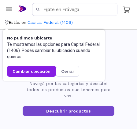
Estás en
Capital Federal
(
1406
)
No pudimos ubicarte
Te mostramos las opciones para
Capital Federal
(
1406
). Podés cambiar tu ubicación cuando
quieras.
cambiar ubicación
cerrar
La página no existe
Navegá por las categorías y descubrí
todos los productos que tenemos para
vos.
Descubrir productos