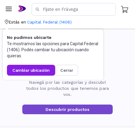
Estás en
Capital Federal
(
1406
)
No pudimos ubicarte
Te mostramos las opciones para
Capital Federal
(
1406
). Podés cambiar tu ubicación cuando
quieras.
cambiar ubicación
cerrar
La página no existe
Navegá por las categorías y descubrí
todos los productos que tenemos para
vos.
Descubrir productos