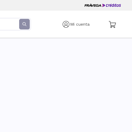
Mi cuenta
s