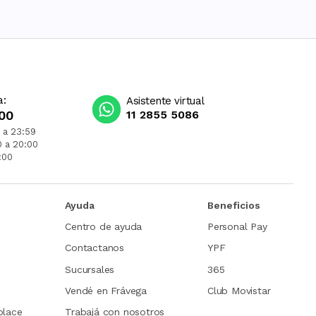
a:
Asistente virtual
00
11 2855 5086
 a 23:59
0 a 20:00
:00
Ayuda
Beneficios
Centro de ayuda
Personal Pay
Contactanos
YPF
Sucursales
365
Vendé en Frávega
Club Movistar
place
Trabajá con nosotros