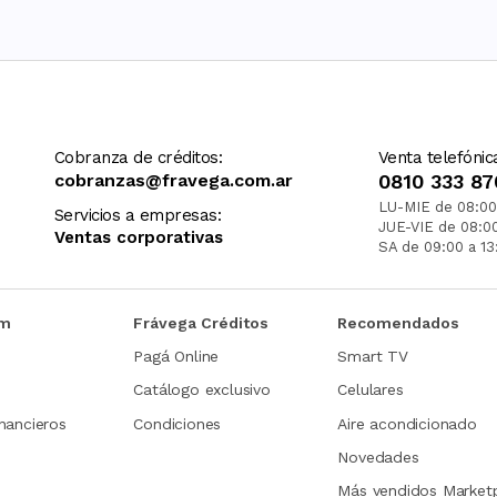
Cobranza de créditos:
Venta telefónic
cobranzas@fravega.com.ar
0810 333 87
LU-MIE de 08:00
Servicios a empresas:
JUE-VIE de 08:0
Ventas corporativas
SA de 09:00 a 13
om
Frávega Créditos
Recomendados
Pagá Online
Smart TV
Catálogo exclusivo
Celulares
nancieros
Condiciones
Aire acondicionado
Novedades
Más vendidos Market