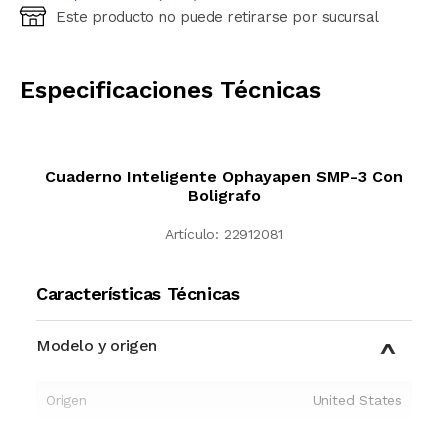
Este producto no puede retirarse por sucursal
Ingresá código postal (sólo números)
CALCULAR
Especificaciones Técnicas
Cuaderno Inteligente Ophayapen SMP-3 Con
Boligrafo
Artículo:
22912081
Características Técnicas
Modelo y origen
Origen
United States