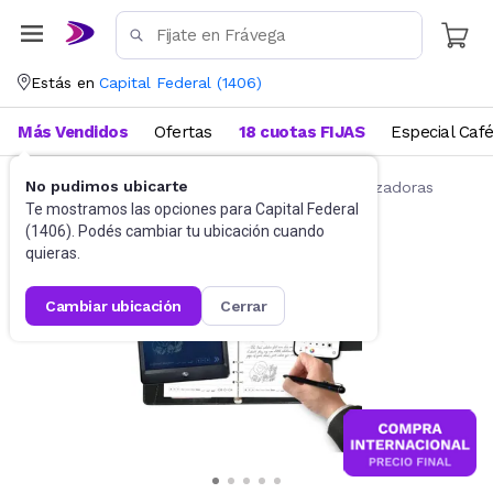
Estás en
Capital Federal
(
1406
)
Más Vendidos
Ofertas
18 cuotas FIJAS
Especial Caf
No pudimos ubicarte
Accesorios de Informática
Tabletas Digitalizadoras
Te mostramos las opciones para
Capital Federal
(
1406
). Podés cambiar tu ubicación cuando
quieras.
cambiar ubicación
cerrar