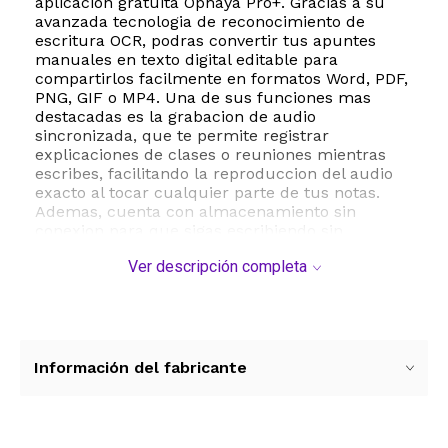
aplicacion gratuita Ophaya Pro+. Gracias a su
avanzada tecnologia de reconocimiento de
escritura OCR, podras convertir tus apuntes
manuales en texto digital editable para
compartirlos facilmente en formatos Word, PDF,
PNG, GIF o MP4. Una de sus funciones mas
destacadas es la grabacion de audio
sincronizada, que te permite registrar
explicaciones de clases o reuniones mientras
escribes, facilitando la reproduccion del audio
exacto al tocar cualquier parte de tus notas.
Ademas, cuenta con almacenamiento sin
conexion para que sigas escribiendo sin
necesidad de estar conectado a tu telefono,
Ver descripción completa
sincronizando todo de manera automatica al
restablecer la conexion. El kit incluye un
boligrafo inteligente de aluminio con 1024
niveles de sensibilidad a la presion, un elegante
cuaderno de poliuretano de 60 hojas, repuestos
de tinta y un cable de carga USB-C. Optimiza tu
Información del fabricante
productividad, organiza tus apuntes mediante
busqueda por palabras clave y lleva tus notas al
siguiente nivel con este dispositivo portatil y
versatil.