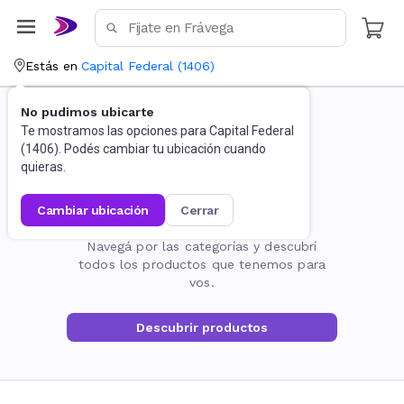
Estás en
Capital Federal
(
1406
)
No pudimos ubicarte
Te mostramos las opciones para
Capital Federal
(
1406
). Podés cambiar tu ubicación cuando
quieras.
cambiar ubicación
cerrar
La página no existe
Navegá por las categorías y descubrí
todos los productos que tenemos para
vos.
Descubrir productos