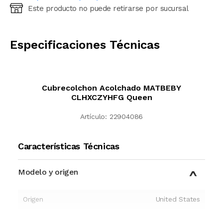
Este producto no puede retirarse por sucursal
Ingresá código postal (sólo números)
CALCULAR
Especificaciones Técnicas
Cubrecolchon Acolchado MATBEBY
CLHXCZYHFG Queen
Artículo:
22904086
Características Técnicas
Modelo y origen
Origen
United States