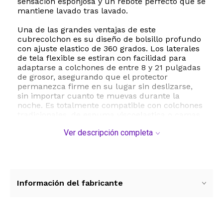
sensacion esponjosa y un rebote perfecto que se
mantiene lavado tras lavado.
Una de las grandes ventajas de este
cubrecolchon es su diseño de bolsillo profundo
con ajuste elastico de 360 grados. Los laterales
de tela flexible se estiran con facilidad para
adaptarse a colchones de entre 8 y 21 pulgadas
de grosor, asegurando que el protector
permanezca firme en su lugar sin deslizarse,
sin importar cuanto te muevas durante la
noche. Es totalmente compatible con colchones
tradicionales, de espuma viscoelastica o camas
de agua.
Ver descripción completa
Ademas, cuenta con una superficie de
microfibra altamente transpirable y fresca que
favorece la circulacion del aire, evitando la
acumulacion de calor y sudor para garantizar
un sueño fresco y reparador. Su mantenimiento
Información del fabricante
es sumamente sencillo, ya que es apto para
lavado a maquina en ciclo suave con agua fria y
secado a baja temperatura, manteniendo sus
propiedades de secado rapido y resistencia a las