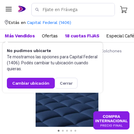
Estás en
Capital Federal
(
1406
)
Más Vendidos
Ofertas
18 cuotas FIJAS
Especial Caf
No pudimos ubicarte
Ropa de cama
Fundas y Protectores para Colchones
Te mostramos las opciones para
Capital Federal
(
1406
). Podés cambiar tu ubicación cuando
quieras.
cambiar ubicación
cerrar