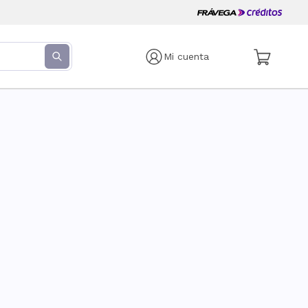
Mi cuenta
s