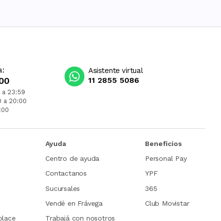
a:
Asistente virtual
00
11 2855 5086
 a 23:59
0 a 20:00
:00
Ayuda
Beneficios
Centro de ayuda
Personal Pay
Contactanos
YPF
Sucursales
365
Vendé en Frávega
Club Movistar
place
Trabajá con nosotros