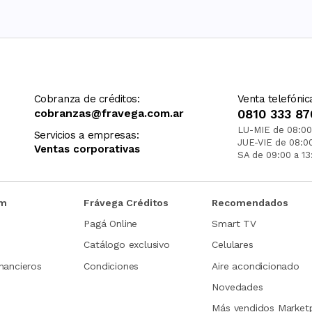
Cobranza de créditos:
Venta telefónic
cobranzas@fravega.com.ar
0810 333 87
LU-MIE de 08:00
Servicios a empresas:
JUE-VIE de 08:0
Ventas corporativas
SA de 09:00 a 13
om
Frávega Créditos
Recomendados
Pagá Online
Smart TV
Catálogo exclusivo
Celulares
nancieros
Condiciones
Aire acondicionado
Novedades
Más vendidos Market