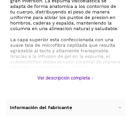
gran inversion. La espuma viscoelastica se
adapta de forma anatomica a los contornos de
tu cuerpo, distribuyendo el peso de manera
uniforme para aliviar los puntos de presion en
hombros, caderas y espalda, manteniendo la
columna en una alineacion natural y saludable.
La capa superior esta confeccionada con una
suave tela de microfibra cepillada que resulta
agradable al tacto y altamente transpirable.
Gracias a la infusion de gel en la espuma, el
cubrecolchon disipa el calor corporal de manera
eficiente, promoviendo un flujo de aire
constante para mantener una temperatura
Ver descripción completa
fresca durante toda la noche. Ademas, cuenta
con una falda elastica de bolsillo profundo que
se estira hasta cincuenta y tres centimetros,
asegurando un ajuste perfecto y firme en la
mayoria de los colchones tamaño Queen.
Información del fabricante
Como detalle exclusivo y funcional, este modelo
incorpora un practico bolsillo lateral
desmontable mediante botones, ideal para
guardar el telefono celular, controles remotos o