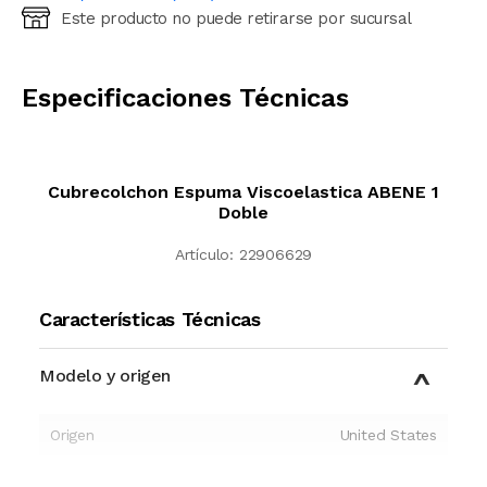
Este producto no puede retirarse por sucursal
Ingresá código postal (sólo números)
CALCULAR
Especificaciones Técnicas
Cubrecolchon Espuma Viscoelastica ABENE 1
Doble
Artículo:
22906629
Características Técnicas
Modelo y origen
Origen
United States