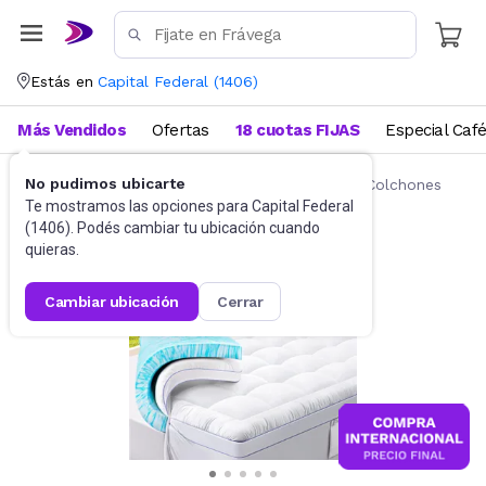
Estás en
Capital Federal
(
1406
)
Más Vendidos
Ofertas
18 cuotas FIJAS
Especial Caf
No pudimos ubicarte
Ropa de cama
Fundas y Protectores para Colchones
Te mostramos las opciones para
Capital Federal
(
1406
). Podés cambiar tu ubicación cuando
quieras.
cambiar ubicación
cerrar