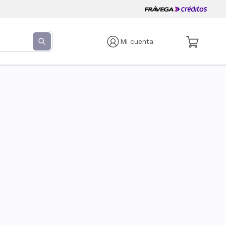
Mi cuenta
s