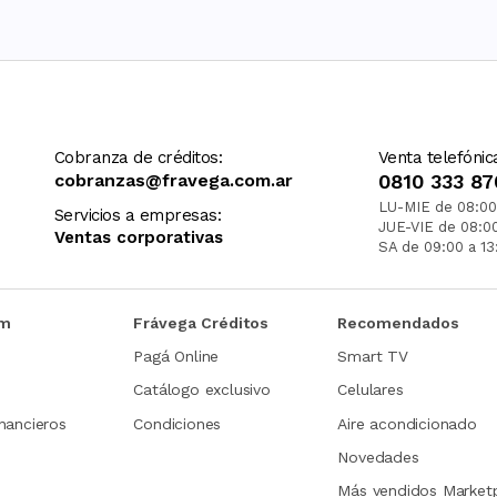
Cobranza de créditos:
Venta telefónic
cobranzas@fravega.com.ar
0810 333 87
LU-MIE de 08:00
Servicios a empresas:
JUE-VIE de 08:0
Ventas corporativas
SA de 09:00 a 13
om
Frávega Créditos
Recomendados
Pagá Online
Smart TV
Catálogo exclusivo
Celulares
nancieros
Condiciones
Aire acondicionado
Novedades
Más vendidos Market