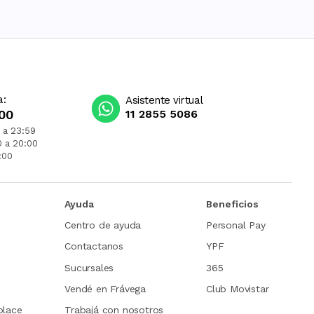
a:
Asistente virtual
00
11 2855 5086
 a 23:59
0 a 20:00
:00
Ayuda
Beneficios
Centro de ayuda
Personal Pay
Contactanos
YPF
Sucursales
365
Vendé en Frávega
Club Movistar
place
Trabajá con nosotros