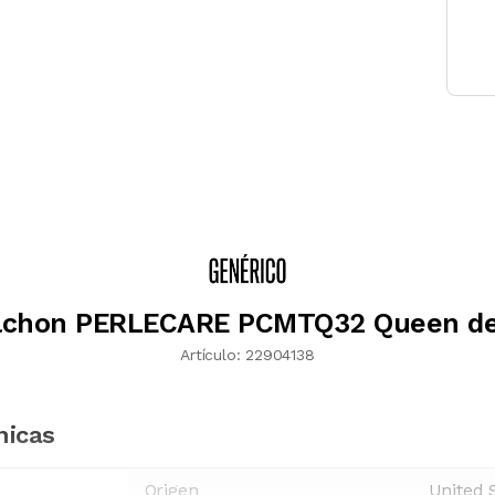
lchon PERLECARE PCMTQ32 Queen d
Artículo:
22904138
nicas
Origen
United 