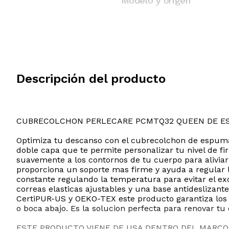
Modelo y origen
Descripción del producto
CUBRECOLCHON PERLECARE PCMTQ32 QUEEN DE E
Optimiza tu descanso con el cubrecolchon de espuma
doble capa que te permite personalizar tu nivel de f
suavemente a los contornos de tu cuerpo para alivia
proporciona un soporte mas firme y ayuda a regular 
constante regulando la temperatura para evitar el ex
correas elasticas ajustables y una base antideslizan
CertiPUR-US y OEKO-TEX este producto garantiza los 
o boca abajo. Es la solucion perfecta para renovar tu 
ESTE PRODUCTO VIENE DE USA DENTRO DEL MARCO 