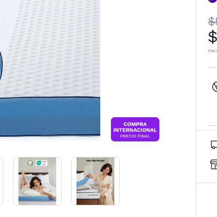
$
$
Prec