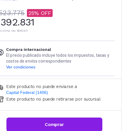
523.775
25
392.831
io s/imp. nac.
$392.831
Compra internacional
El precio publicado incluye todos los impuestos, tasas y
costos de envíos correspondientes
Ver condiciones
Este producto no puede enviarse a
Capital Federal (1406)
Este producto no puede retirarse por sucursal
Ingresá código postal (sólo números)
CALCULAR
Comprar