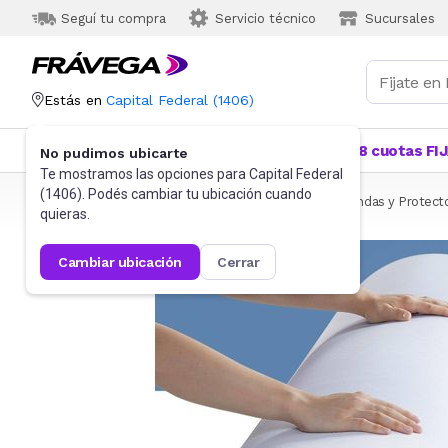
Seguí tu compra
Servicio técnico
Sucursales
Estás en
Capital Federal
(
1406
)
Categorías
Más Vendidos
Ofertas
18 cuotas FI
No pudimos ubicarte
Te mostramos las opciones para
Capital Federal
(
1406
). Podés cambiar tu ubicación cuando
Frávega
Hogar
Blanquería
Ropa de cama
Fundas y Protect
quieras.
cambiar ubicación
cerrar