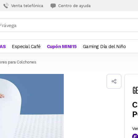
Venta telefónica
Centro de ayuda
JAS
Especial Café
Cupón MINI15
Gaming Día del Niño
ores para Colchones
C
P
Ve