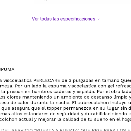
Ver todas las especificaciones
SPUMA
 viscoelastica PERLECARE de 3 pulgadas en tamano Quee
irmeza. Por un lado la espuma viscoelastica con gel refre
r la presion en hombros caderas y espalda. Por el otro l
los olores manteniendo un ambiente de descanso limpio y
ceso de calor durante la noche. El cubrecolchon incluye 
te que asegura que el topper permanezca en su lugar sin de
mas altos estandares de seguridad y durabilidad siendo 
colchon actual y mejorar la calidad de tu sueno en el hoga
DEL SERVICIO "PUERTA A PUERTA" QUE RIGE PARA LOS 