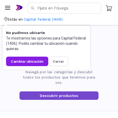
Estás en
Capital Federal
(
1406
)
No pudimos ubicarte
Te mostramos las opciones para
Capital Federal
(
1406
). Podés cambiar tu ubicación cuando
quieras.
cambiar ubicación
cerrar
La página no existe
Navegá por las categorías y descubrí
todos los productos que tenemos para
vos.
Descubrir productos