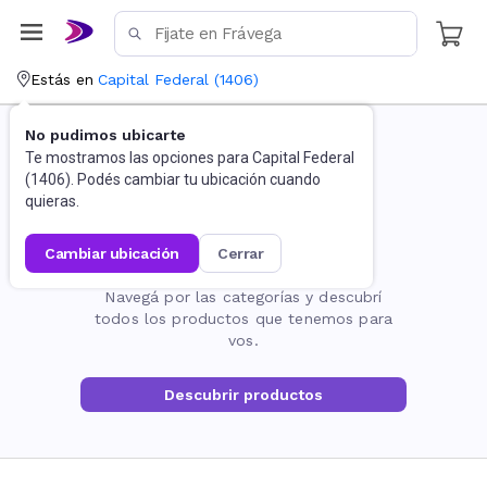
Estás en
Capital Federal
(
1406
)
No pudimos ubicarte
Te mostramos las opciones para
Capital Federal
(
1406
). Podés cambiar tu ubicación cuando
quieras.
cambiar ubicación
cerrar
La página no existe
Navegá por las categorías y descubrí
todos los productos que tenemos para
vos.
Descubrir productos