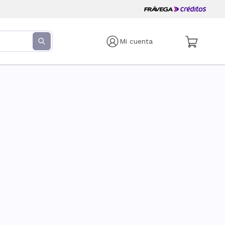
Mi cuenta
s