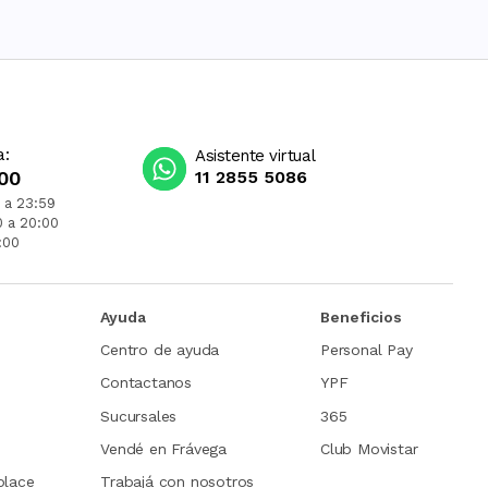
a:
Asistente virtual
00
11 2855 5086
 a 23:59
0 a 20:00
:00
Ayuda
Beneficios
Centro de ayuda
Personal Pay
Contactanos
YPF
Sucursales
365
Vendé en Frávega
Club Movistar
place
Trabajá con nosotros