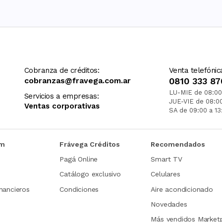
Cobranza de créditos:
Venta telefónic
cobranzas@fravega.com.ar
0810 333 87
LU-MIE de 08:00
Servicios a empresas:
JUE-VIE de 08:0
Ventas corporativas
SA de 09:00 a 13
om
Frávega Créditos
Recomendados
Pagá Online
Smart TV
Catálogo exclusivo
Celulares
nancieros
Condiciones
Aire acondicionado
Novedades
Más vendidos Market