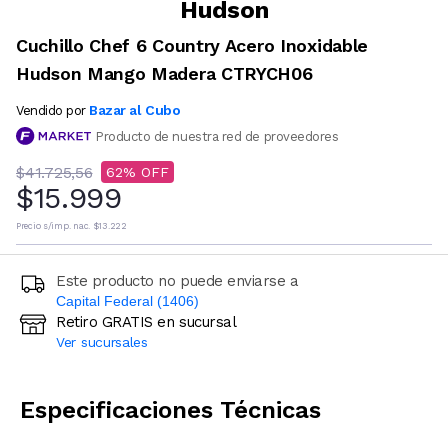
Hudson
Cuchillo Chef 6 Country Acero Inoxidable
Hudson Mango Madera CTRYCH06
Bazar al Cubo
Vendido por
Producto de nuestra red de proveedores
$41.725,56
62
$15.999
Precio s/imp. nac.
$13.222
Este producto no puede enviarse a
Capital Federal (1406)
Retiro GRATIS en sucursal
Ingresá código postal (sólo números)
Ver sucursales
CALCULAR
Especificaciones Técnicas