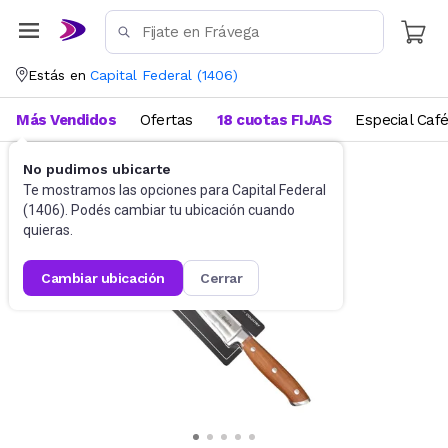
Estás en
Capital Federal
(
1406
)
Más Vendidos
Ofertas
18 cuotas FIJAS
Especial Caf
No pudimos ubicarte
Cubiertos
Cuchillos
Te mostramos las opciones para
Capital Federal
(
1406
). Podés cambiar tu ubicación cuando
quieras.
cambiar ubicación
cerrar