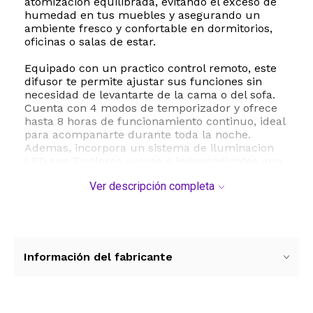
atomizacion equilibrada, evitando el exceso de
humedad en tus muebles y asegurando un
ambiente fresco y confortable en dormitorios,
oficinas o salas de estar.
Equipado con un practico control remoto, este
difusor te permite ajustar sus funciones sin
necesidad de levantarte de la cama o del sofa.
Cuenta con 4 modos de temporizador y ofrece
hasta 8 horas de funcionamiento continuo, ideal
para acompanarte durante toda la noche.
Ademas, incorpora un sistema de iluminacion
LED con 7 colores suaves e independientes que
puedes configurar en modo de cambio
Ver descripción completa
automatico, color fijo, brillo ajustable o apagado
completo, funcionando tambien como una
agradable lampara de noche.
La seguridad y el descanso estan garantizados
gracias a su funcionamiento ultra silencioso y a
Información del fabricante
su sistema de apagado automatico que se activa
cuando el agua se agota. Fabricado con
materiales de alta calidad libres de BPA como
ABS y PP, es un producto seguro para toda la