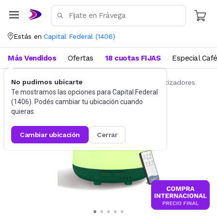
Estás en
Capital Federal
(
1406
)
Más Vendidos
Ofertas
18 cuotas FIJAS
Especial Caf
No pudimos ubicarte
Salud y Bienestar
Humidificadores y aromatizadores
Te mostramos las opciones para
Capital Federal
(
1406
). Podés cambiar tu ubicación cuando
quieras.
cambiar ubicación
cerrar