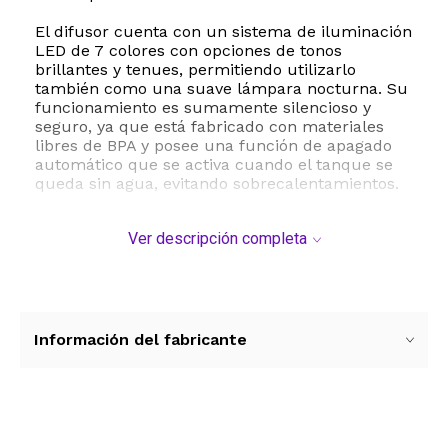
El difusor cuenta con un sistema de iluminación
LED de 7 colores con opciones de tonos
brillantes y tenues, permitiendo utilizarlo
también como una suave lámpara nocturna. Su
funcionamiento es sumamente silencioso y
seguro, ya que está fabricado con materiales
libres de BPA y posee una función de apagado
automático que se activa cuando el tanque se
queda sin agua, evitando sobrecalentamientos.
Para mayor comodidad, incluye un control
Ver descripción completa
remoto que te permite encender el equipo,
ajustar la intensidad de la niebla entre fuerte y
débil, y programar el temporizador en sus
cuatro modos disponibles. Su diseño compacto
y elegante con acabado tipo madera se adapta
perfectamente a cualquier estilo de decoración,
Información del fabricante
abarcando un área de cobertura de entre 15 y
25 metros cuadrados.
ESTE PRODUCTO VIENE DE USA DENTRO DEL
MARCO DEL SERVICIO "PUERTA A PUERTA" QUE
Ver más contenido