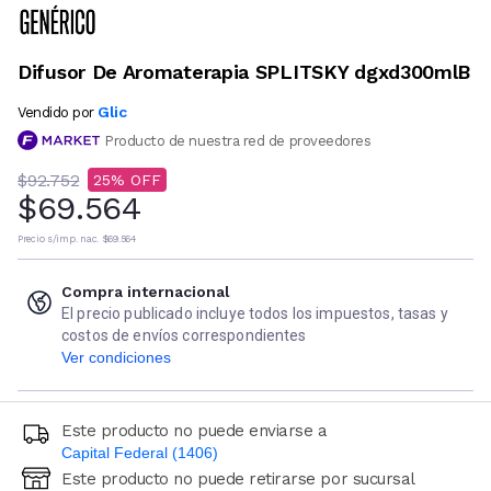
Difusor De Aromaterapia SPLITSKY dgxd300mlB
Glic
Vendido por
Producto de nuestra red de proveedores
$92.752
25
$69.564
Precio s/imp. nac.
$69.564
Compra internacional
El precio publicado incluye todos los impuestos, tasas y
costos de envíos correspondientes
Ver condiciones
Este producto no puede enviarse a
Capital Federal (1406)
Este producto no puede retirarse por sucursal
Ingresá código postal (sólo números)