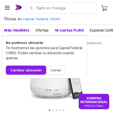
Estás en
Capital Federal
(
1406
)
Más Vendidos
Ofertas
18 cuotas FIJAS
Especial Caf
No pudimos ubicarte
Salud y Bienestar
Humidificadores y aromatizadores
Te mostramos las opciones para
Capital Federal
(
1406
). Podés cambiar tu ubicación cuando
quieras.
cambiar ubicación
cerrar