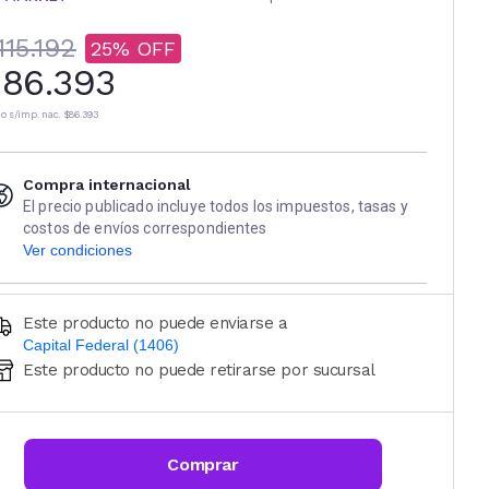
115.192
25
86.393
io s/imp. nac.
$86.393
Compra internacional
El precio publicado incluye todos los impuestos, tasas y
costos de envíos correspondientes
Ver condiciones
Este producto no puede enviarse a
Capital Federal (1406)
Este producto no puede retirarse por sucursal
Ingresá código postal (sólo números)
CALCULAR
Comprar