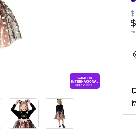
$
$
Prec