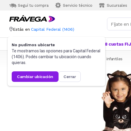
Seguí tu compra
Servicio técnico
Sucursales
Estás en
Capital Federal
(
1406
)
Categorías
Más Vendidos
Ofertas
18 cuotas FI
No pudimos ubicarte
Te mostramos las opciones para
Capital Federal
(
1406
). Podés cambiar tu ubicación cuando
Frávega
Juguetes y Juegos
Disfraces
Disfraces infantiles
quieras.
cambiar ubicación
cerrar