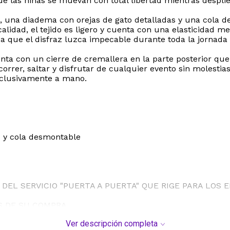
ue las niñas se muevan con total libertad mientras despli
o, una diadema con orejas de gato detalladas y una cola
a calidad, el tejido es ligero y cuenta con una elasticid
iza que el disfraz luzca impecable durante toda la jornada
nta con un cierre de cremallera en la parte posterior que f
rrer, saltar y disfrutar de cualquier evento sin molestias
exclusivamente a mano.
s y cola desmontable
DEL SERVICIO "PUERTA A PUERTA" QUE RIGE PARA LOS 
S DE SU COMPRA.
Ver descripción completa