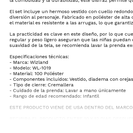
la comodidad y la durabilidad, este disfraz permite q
El set incluye un hermoso vestido con cuello redond
diversión al personaje. Fabricado en poliéster de alt
el material es resistente a las arrugas, lo que garant
La practicidad es clave en este diseño, por lo que cue
regular y peso ligero aseguran que las niñas puedan co
suavidad de la tela, se recomienda lavar la prenda 
Especificaciones técnicas:
- Marca: Wizland
- Modelo: WL-1019
- Material: 100 Poliéster
- Componentes incluidos: Vestido, diadema con oreja
- Tipo de cierre: Cremallera
- Cuidado de la prenda: Lavar a mano únicamente
- Rango de edad recomendado: Infantil
ESTE PRODUCTO VIENE DE USA DENTRO DEL MARCO 
RECIBIRA EL PRODUCTO ENTRE 10 Y 12 DIAS DESPUE