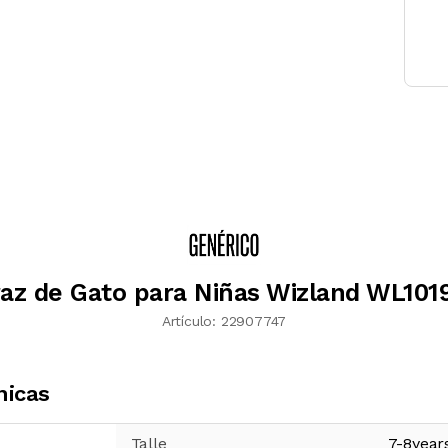
raz de Gato para Niñas Wizland WL101
Artículo:
22907747
nicas
Talle
7-8year