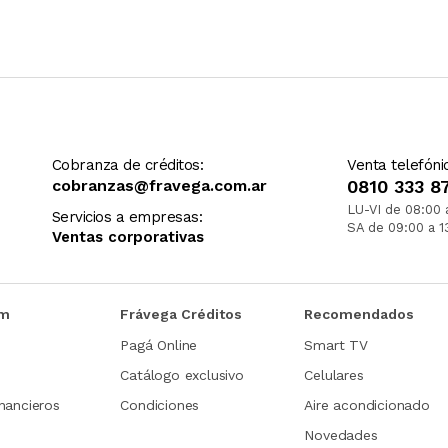
Cobranza de créditos:
Venta telefóni
cobranzas@fravega.com.ar
0810 333 8
LU-VI de 08:00 
Servicios a empresas:
SA de 09:00 a 1
Ventas corporativas
om
Frávega Créditos
Recomendados
Pagá Online
Smart TV
Catálogo exclusivo
Celulares
nancieros
Condiciones
Aire acondicionado
Novedades