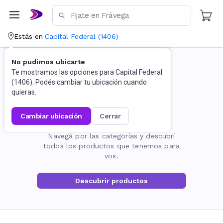
Estás en
Capital Federal
(
1406
)
No pudimos ubicarte
Te mostramos las opciones para
Capital Federal
(
1406
). Podés cambiar tu ubicación cuando
quieras.
cambiar ubicación
cerrar
La página no existe
Navegá por las categorías y descubrí
todos los productos que tenemos para
vos.
Descubrir productos