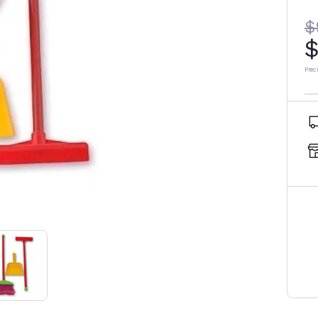
$
$
Prec