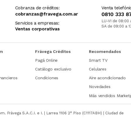
Cobranza de créditos:
Venta telefóni
cobranzas@fravega.com.ar
0810 333 8
LU-VI de 08:00 
Servicios a empresas:
SA de 09:00 a 1
Ventas corporativas
om
Frávega Créditos
Recomendados
Pagá Online
Smart TV
Catálogo exclusivo
Celulares
nancieros
Condiciones
Aire acondicionado
Novedades
Más vendidos Market
com.
Frávega S.A.C.I. e I. | Larrea 1106 2° Piso (C1117ABH) | Ciudad de