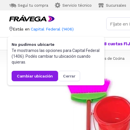
Seguí tu compra
Servicio técnico
Sucursales
Estás en
Capital Federal
(
1406
)
Categorías
Más Vendidos
Ofertas
18 cuotas FI
No pudimos ubicarte
Te mostramos las opciones para
Capital Federal
(
1406
). Podés cambiar tu ubicación cuando
Frávega
Juguetes y Juegos
Sets y otros
Juegos de Cocina
quieras.
cambiar ubicación
cerrar