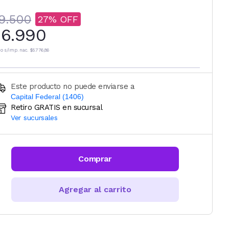
9.500
27
6.990
io s/imp. nac.
$5.776,86
Este producto no puede enviarse a
Capital Federal (1406)
Retiro GRATIS en sucursal
Ingresá código postal (sólo números)
Ver sucursales
CALCULAR
Comprar
Agregar al carrito