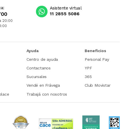
ca:
Asistente virtual
700
11 2855 5086
a 20:00
3:00
Ayuda
Beneficios
Centro de ayuda
Personal Pay
Contactanos
YPF
Sucursales
365
Vendé en Frávega
Club Movistar
place
Trabajá con nosotros