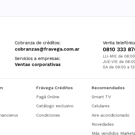
Cobranza de créditos:
Venta telefónic
cobranzas@fravega.com.ar
0810 333 87
LU-MIE de 08:00
Servicios a empresas:
JUE-VIE de 08:0
Ventas corporativas
SA de 09:00 a 13
om
Frávega Créditos
Recomendados
Pagá Online
Smart TV
Catálogo exclusivo
Celulares
nancieros
Condiciones
Aire acondicionado
Novedades
Más vendidos Market