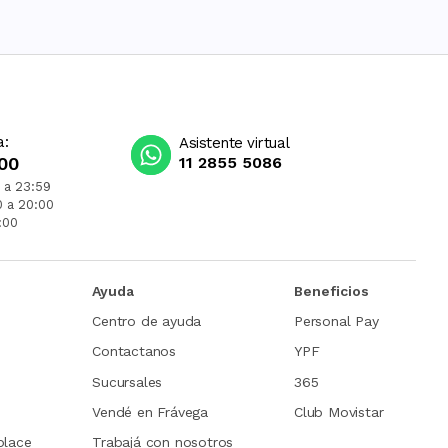
a:
Asistente virtual
00
11 2855 5086
 a 23:59
0 a 20:00
:00
Ayuda
Beneficios
Centro de ayuda
Personal Pay
Contactanos
YPF
Sucursales
365
Vendé en Frávega
Club Movistar
place
Trabajá con nosotros