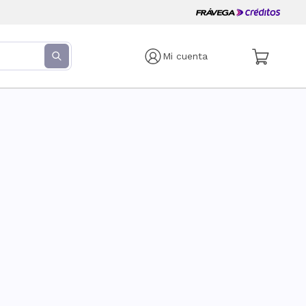
Mi cuenta
s