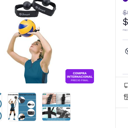
$
$
Prec