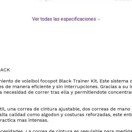
Ver todas las especificaciones
LACK
amiento de voleibol focopot Black Trainer Kit. Este sistem
 de manera eficiente y sin interrupciones. Gracias a su i
a necesidad de correr tras ella y permitiendote concentra
til, una correa de cintura ajustable, dos correas de mano 
 alta calidad como algodon y costuras reforzadas, este en
actica mas intensas.
necesidades. La correa de cintura es regulable para medid