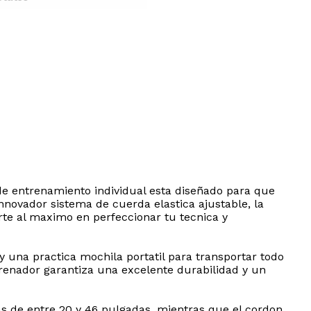
a de entrenamiento individual esta diseñado para que
nnovador sistema de cuerda elastica ajustable, la
rte al maximo en perfeccionar tu tecnica y
y una practica mochila portatil para transportar todo
trenador garantiza una excelente durabilidad y un
as de entre 20 y 46 pulgadas, mientras que el cordon