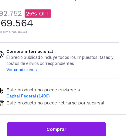
92.752
25
69.564
io s/imp. nac.
$69.564
Compra internacional
El precio publicado incluye todos los impuestos, tasas y
costos de envíos correspondientes
Ver condiciones
Este producto no puede enviarse a
Capital Federal (1406)
Este producto no puede retirarse por sucursal
Ingresá código postal (sólo números)
CALCULAR
Comprar