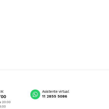
ca:
Asistente virtual
700
11 2855 5086
a 20:00
3:00