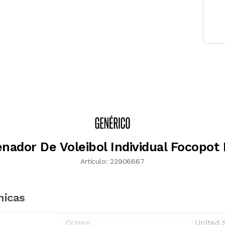
nador De Voleibol Individual Focopot
Artículo:
22906667
nicas
Origen
United 