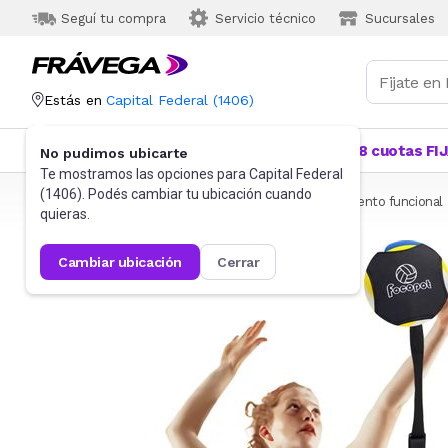
Seguí tu compra
Servicio técnico
Sucursales
Estás en
Capital Federal
(
1406
)
Categorías
Más Vendidos
Ofertas
18 cuotas FI
No pudimos ubicarte
Te mostramos las opciones para
Capital Federal
(
1406
). Podés cambiar tu ubicación cuando
Frávega
Deportes y fitness
Fitness
Entrenamiento funcional
quieras.
cambiar ubicación
cerrar