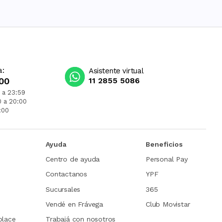
a:
Asistente virtual
00
11 2855 5086
 a 23:59
0 a 20:00
:00
Ayuda
Beneficios
Centro de ayuda
Personal Pay
Contactanos
YPF
Sucursales
365
Vendé en Frávega
Club Movistar
place
Trabajá con nosotros