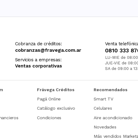
Cobranza de créditos:
Venta telefónic
cobranzas@fravega.com.ar
0810 333 87
LU-MIE de 08:00
Servicios a empresas:
JUE-VIE de 08:0
Ventas corporativas
SA de 09:00 a 13
om
Frávega Créditos
Recomendados
Pagá Online
Smart TV
Catálogo exclusivo
Celulares
nancieros
Condiciones
Aire acondicionado
Novedades
Más vendidos Market