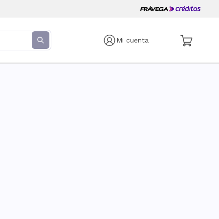
Mi cuenta
s