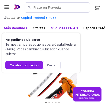
Estás en
Capital Federal
(
1406
)
Más Vendidos
Ofertas
18 cuotas FIJAS
Especial Caf
No pudimos ubicarte
Juguetes y Juegos
Te mostramos las opciones para
Capital Federal
(
1406
). Podés cambiar tu ubicación cuando
quieras.
cambiar ubicación
cerrar