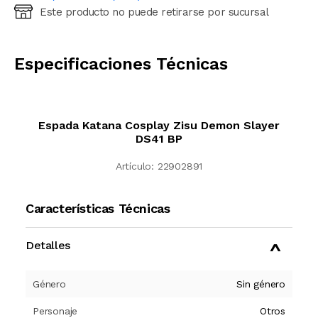
Este producto no puede retirarse por sucursal
Ingresá código postal (sólo números)
CALCULAR
Especificaciones Técnicas
Espada Katana Cosplay Zisu Demon Slayer
DS41 BP
Artículo:
22902891
Características Técnicas
Detalles
Género
Sin género
Personaje
Otros