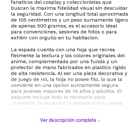
fanaticos del cosplay y coleccionistas que
buscan la maxima fidelidad visual sin descuidar
la seguridad. Con una longitud total aproximada
de 105 centimetros y un peso sumamente ligero
de apenas 500 gramos, es el accesorio ideal
para convenciones, sesiones de fotos o para
exhibir con orgullo en tu habitacion.
La espada cuenta con una hoja que recrea
fielmente la textura y los colores originales del
anime, complementada por una funda y un
protector de mano fabricados en plastico rigido
de alta resistencia. Al ser una pieza decorativa y
de juego de rol, la hoja no posee filo, lo que la
convierte en una opcion sumamente segura
para jovenes mayores de 14 años y adultos. El
paquete incluye todo lo necesario para
completar tu atuendo: la espada con su vaina,
un cinturon de soporte para llevarla
comodamente en la cintura y un practico
Ver descripción completa
soporte de exhibicion para lucirla en cualquier
estante o escritorio.
Ya sea que quieras encarnar al Pilar de la Flama