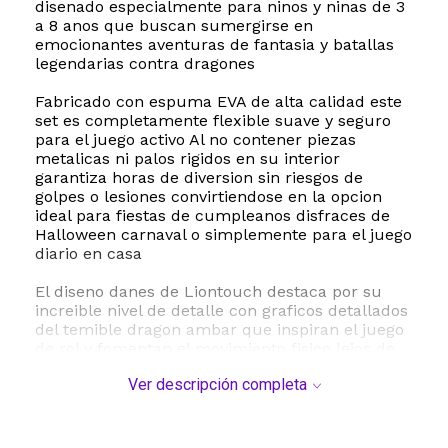
disenado especialmente para ninos y ninas de 3
a 8 anos que buscan sumergirse en
emocionantes aventuras de fantasia y batallas
legendarias contra dragones
Fabricado con espuma EVA de alta calidad este
set es completamente flexible suave y seguro
para el juego activo Al no contener piezas
metalicas ni palos rigidos en su interior
garantiza horas de diversion sin riesgos de
golpes o lesiones convirtiendose en la opcion
ideal para fiestas de cumpleanos disfraces de
Halloween carnaval o simplemente para el juego
diario en casa
El diseno danes de Liontouch destaca por su
increible nivel de detalle con graficos detallados
del temible dragon ambar que inspiran el juego
de rol y fomentan el movimiento fisico lejos de
las pantallas Este set promueve la coordinacion
Ver descripción completa
y la creatividad de manera segura ya que
cumple estrictamente con las normas de
seguridad europeas y americanas