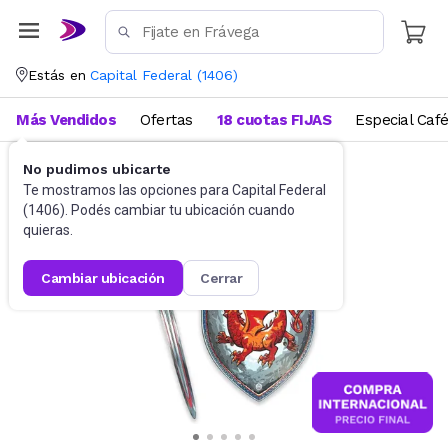
Estás en
Capital Federal
(
1406
)
Más Vendidos
Ofertas
18 cuotas FIJAS
Especial Caf
No pudimos ubicarte
Disfraces
Accesorios para disfraces
Te mostramos las opciones para
Capital Federal
(
1406
). Podés cambiar tu ubicación cuando
quieras.
cambiar ubicación
cerrar