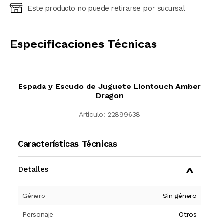
Este producto no puede retirarse por sucursal
Ingresá código postal (sólo números)
CALCULAR
Especificaciones Técnicas
Espada y Escudo de Juguete Liontouch Amber
Dragon
Artículo:
22899638
Características Técnicas
Detalles
Género
Sin género
Personaje
Otros