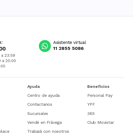
a:
Asistente virtual
00
11 2855 5086
 a 23:59
0 a 20:00
:00
Ayuda
Beneficios
Centro de ayuda
Personal Pay
Contactanos
YPF
Sucursales
365
Vendé en Frávega
Club Movistar
place
Trabajá con nosotros