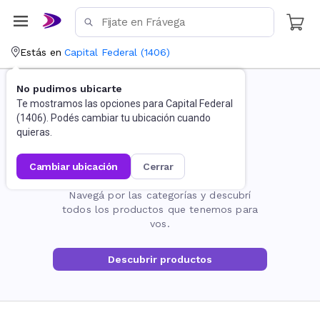
Estás en
Capital Federal
(
1406
)
No pudimos ubicarte
Te mostramos las opciones para
Capital Federal
(
1406
). Podés cambiar tu ubicación cuando
quieras.
cambiar ubicación
cerrar
La página no existe
Navegá por las categorías y descubrí
todos los productos que tenemos para
vos.
Descubrir productos