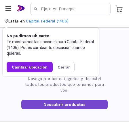
Estás en
Capital Federal
(
1406
)
No pudimos ubicarte
Te mostramos las opciones para
Capital Federal
(
1406
). Podés cambiar tu ubicación cuando
quieras.
cambiar ubicación
cerrar
La página no existe
Navegá por las categorías y descubrí
todos los productos que tenemos para
vos.
Descubrir productos