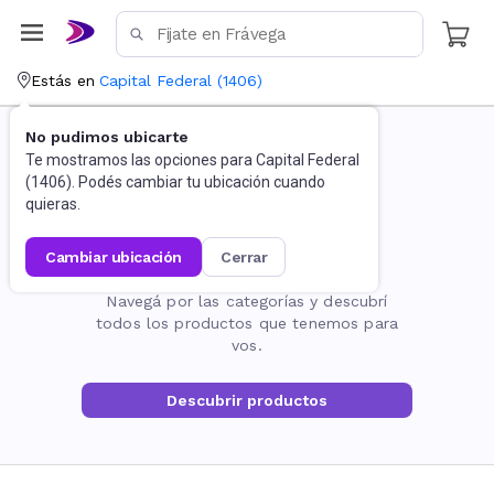
Estás en
Capital Federal
(
1406
)
No pudimos ubicarte
Te mostramos las opciones para
Capital Federal
(
1406
). Podés cambiar tu ubicación cuando
quieras.
cambiar ubicación
cerrar
La página no existe
Navegá por las categorías y descubrí
todos los productos que tenemos para
vos.
Descubrir productos