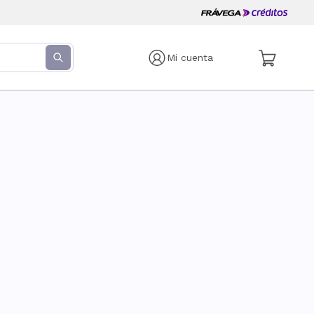
Mi cuenta
s