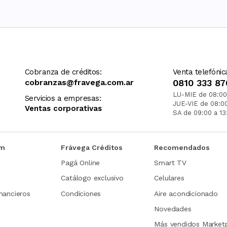
Cobranza de créditos:
Venta telefónic
cobranzas@fravega.com.ar
0810 333 87
LU-MIE de 08:00
Servicios a empresas:
JUE-VIE de 08:0
Ventas corporativas
SA de 09:00 a 13
om
Frávega Créditos
Recomendados
Pagá Online
Smart TV
Catálogo exclusivo
Celulares
nancieros
Condiciones
Aire acondicionado
Novedades
Más vendidos Market