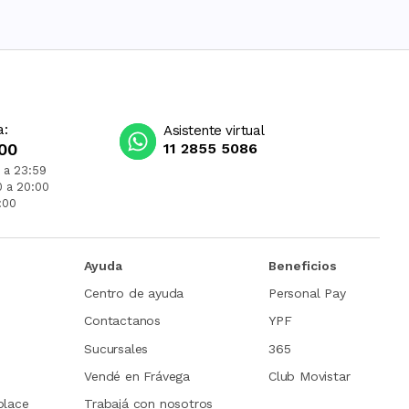
a:
Asistente virtual
00
11 2855 5086
 a 23:59
0 a 20:00
:00
Ayuda
Beneficios
Centro de ayuda
Personal Pay
Contactanos
YPF
Sucursales
365
Vendé en Frávega
Club Movistar
place
Trabajá con nosotros