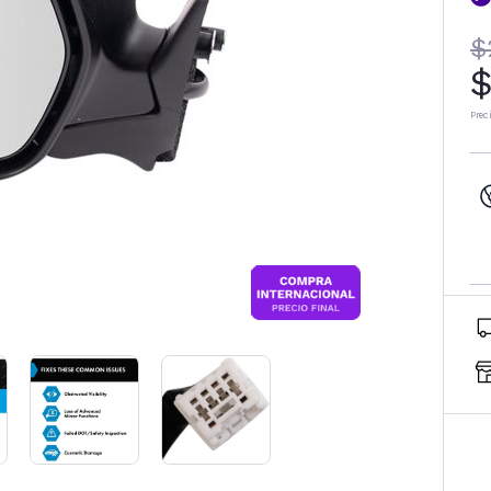
$
$
Prec