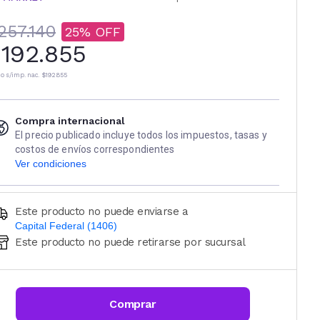
257.140
25
192.855
io s/imp. nac.
$192.855
Compra internacional
El precio publicado incluye todos los impuestos, tasas y
costos de envíos correspondientes
Ver condiciones
Este producto no puede enviarse a
Capital Federal (1406)
Este producto no puede retirarse por sucursal
Ingresá código postal (sólo números)
CALCULAR
Comprar