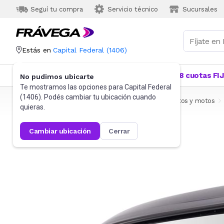
Seguí tu compra
Servicio técnico
Sucursales
Estás en
Capital Federal
(
1406
)
Categorías
Más Vendidos
Ofertas
18 cuotas FI
No pudimos ubicarte
Te mostramos las opciones para
Capital Federal
(
1406
). Podés cambiar tu ubicación cuando
Frávega
Autos, Motos y Otros
Accesorios para autos y motos
quieras.
cambiar ubicación
cerrar