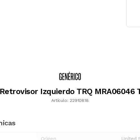
 Retrovisor Izquierdo TRQ MRA06046 
Artículo:
22910818
nicas
Origen
United 